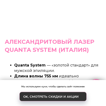
АЛЕКСАНДРИТОВЫЙ ЛАЗЕР
QUANTA SYSTEM (ИТАЛИЯ)
Quanta System
— «золотой стандарт» для
мужской эпиляции.
Длина волны 755 нм
идеально
поглощается меланином, эффективно
разрушая даже светлые, тонкие и
Мы используем куки, чтобы сделать сайт полезнее
пушковые волосы, с которыми часто не
OK, СМОТРЕТЬ СКИДКИ И АКЦИИ
справляются другие аппараты.
ОБРАТНЫЙ ЗВОНОК
ЦЕНЫ
Глубина проникновения до 4–5 мм