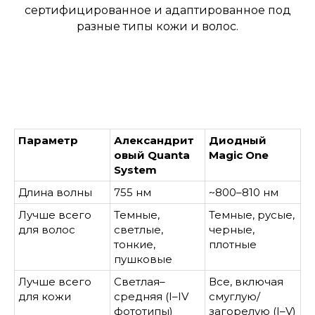
сертифицированное и адаптированное под
разные типы кожи и волос.
Параметр
Александрит
Диодный
овый Quanta
Magic One
System
Длина волны
755 нм
~800–810 нм
Лучше всего
Темные,
Темные, русые,
для волос
светлые,
черные,
тонкие,
плотные
пушковые
Лучше всего
Светлая–
Все, включая
для кожи
средняя (I–IV
смуглую/
фототипы)
загорелую (I–V)