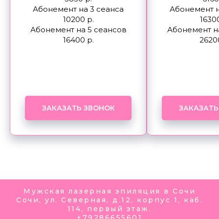
Абонемент на 3 сеанса
Абонемент н
10200 р.
16300
Абонемент на 5 сеансов
Абонемент н
16400 р.
2620
ЗАКАЗАТЬ ЗВОНОК
ЗАКАЗАТЬ
Мужская лазерная эпиляция в Сочи
Сочи, ул. Северная, д.12, корпус 1, каб.
114, первый этаж.
+79286655601