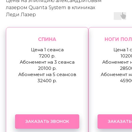
Цены на эпиляцию александритовым
лазером Quanta System в клиниках
Леди Лазер
СПИНА
НОГИ ПО
Цена 1 сеанса
Цена 1 
7200 р.
10200
Абонемент на 3 сеанса
Абонемент н
20100 р.
2850
Абонемент на 5 сеансов
Абонемент н
32400 р.
4590
ЗАКАЗАТЬ ЗВОНОК
ЗАКАЗАТЬ