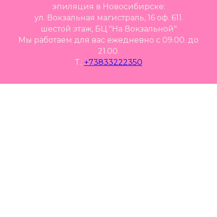
эпиляция в Новосибирске:
ул. Вокзальная магистраль, 16 оф. 611.
шестой этаж, БЦ "На Вокзальной"
Мы работаем для вас ежедневно с 09.00. до
21.00.
Т.:
+73833222350