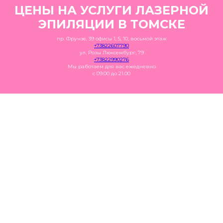
ЦЕНЫ НА УСЛУГИ ЛАЗЕРНОЙ
ЭПИЛЯЦИИ В ТОМСКЕ
пр. Фрунзе, 39 офисы 1, 5, 10, восьмой этаж
+73822607790
ул. Розы Люксембург, 79
+73822990276
Мы работаем для вас ежедневно
с 09.00 до 21.00