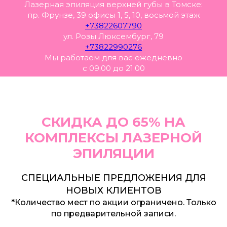
Лазерная эпиляция верхней губы в Томске:
пр. Фрунзе, 39 офисы 1, 5, 10, восьмой этаж
+73822607790
ул. Розы Люксембург, 79
+73822990276
Мы работаем для вас ежедневно
с 09.00 до 21.00
СКИДКА ДО 65% НА
КОМПЛЕКСЫ ЛАЗЕРНОЙ
ЭПИЛЯЦИИ
СПЕЦИАЛЬНЫЕ ПРЕДЛОЖЕНИЯ ДЛЯ
НОВЫХ КЛИЕНТОВ
*Количество мест по акции ограничено. Только
по предварительной записи.