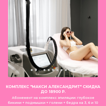
КОМПЛЕКС "МАКСИ АЛЕКСАНДРИТ" СКИДКА
ДО 18900 Р.
Абонемент на комплекс эпиляции: глубокое
бикини + подмышки + голени + бедра на 3, 6 и 10