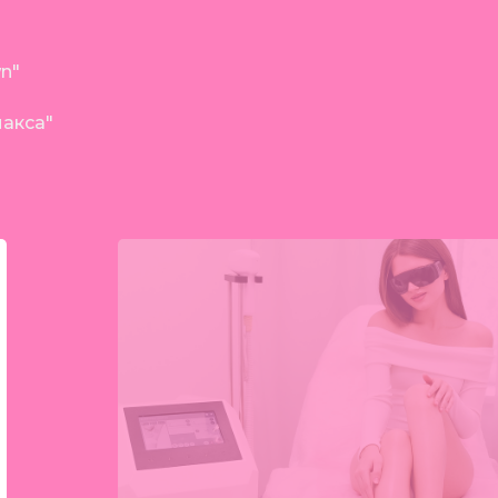
wn"
макса"