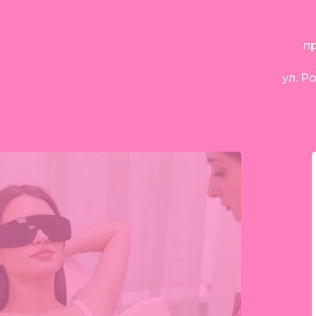
пр
ул. Р