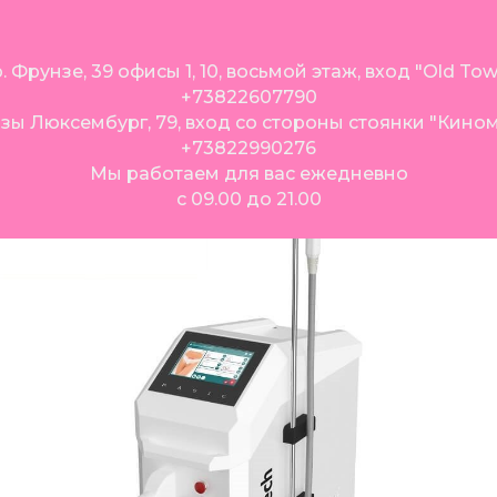
. Фрунзе, 39 офисы 1, 10, восьмой этаж, вход "Old To
+73822607790
озы Люксембург, 79, вход со стороны стоянки "Кино
+73822990276
Мы работаем для вас ежедневно
с 09.00 до 21.00